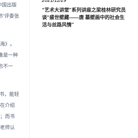
2021/11/29
中国出版
“艺术大讲堂”系列讲座之梁桂林研究员
书”评委张
谈“盛世壁藏——唐 墓壁画中的社会生
活与丝路风情”
海》。
像是一种
也不一
的书，能轻
在介绍
；而书
老师认