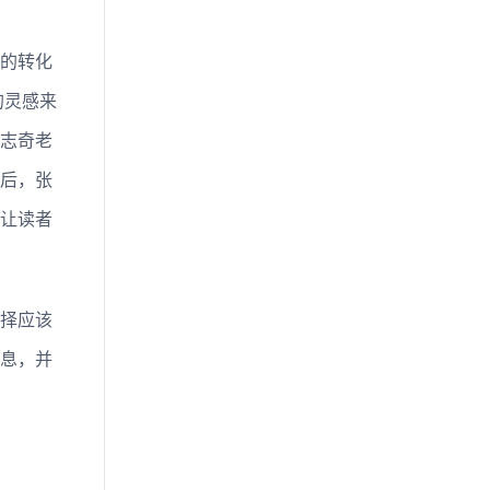
的转化
的灵感来
志奇老
后，张
让读者
择应该
息，并