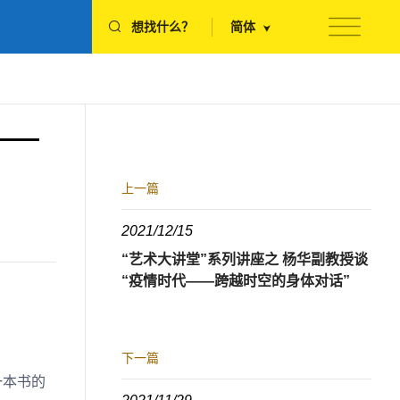
想找什么？
简体
——
上一篇
2021/12/15
“艺术大讲堂”系列讲座之 杨华副教授谈
“疫情时代——跨越时空的身体对话”
下一篇
一本书的