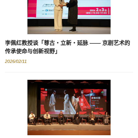
李佩红教授谈「尊古・立新・延脉 —— 京剧艺术的
传承使命与创新视野」
2026/02/11