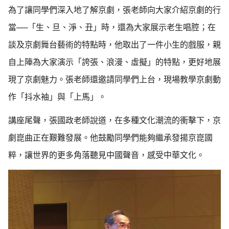
為了讓同學們深入地了解京劇，張老師向大家介紹京劇的行
當──「生、旦、淨、丑」時，還為大家展示老生唱腔；在
談及京劇舞台藝術的特點時，他取出了一件小生的戲服，親
自上陣為大家演示「誇張、浪漫、虛擬」的特點，更好地展
現了京劇魅力。張老師還邀請同學們上台，現場教學京劇動
作「抖水袖」與「上馬」。
講座尾聲，張國政老師說道，在多種文化潮流的衝擊下，京
劇崑曲正在艱難發展。他鼓勵同學們能夠繼承發揚京崑國
粹，讓世界的更多角落聽見中國聲音，感受中華文化。