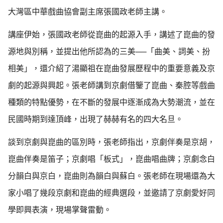
大灣區中華戲曲協會副主席張國政老師主講。
講座伊始，張國政老師從崑曲的起源入手，講述了崑曲的發
源地與別稱，並提出他所認為的三美──「曲美、詞美、扮
相美」，還介紹了湯顯祖在崑曲發展歷程中的重要意義及京
劇的起源與興起。張老師講到京劇借鑒了崑曲、秦腔等戲曲
種類的特點優勢，在不斷的發展中逐漸成為大勢潮流，並在
民國時期到達頂峰，出現了赫赫有名的四大名旦。
談到京劇與崑曲的區別時，張老師指出，京劇伴奏是京胡，
崑曲伴奏是笛子；京劇唱「板式」，崑曲唱曲牌；京劇念白
分韻白與京白，崑曲則為韻白與蘇白。張老師在現場還為大
家小唱了幾段京劇和崑曲的經典選段，並邀請了京劇愛好同
學即興表演，現場掌聲雷動。