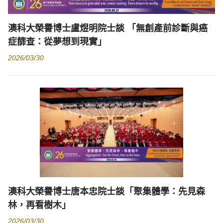
澳科大榮譽博士盧煜明院士談 「無創產前診斷與癌
症篩查：從夢想到現實」
2026/03/30
澳科大榮譽博士唐本忠院士談「聚集體學：先見森
林，再看樹木」
2026/03/30