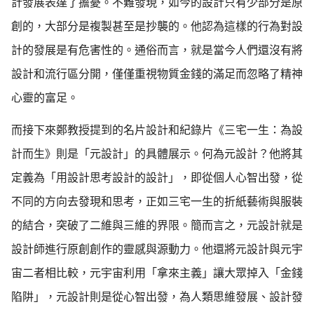
計發展表達了擔憂。不難發現，如今的設計只有少部分是原
創的，大部分是複製甚至是抄襲的。他認為這樣的行為對設
計的發展是有危害性的。通俗而言，就是當今人們還沒有將
設計和流行區分開，僅僅重視物質金錢的滿足而忽略了精神
心靈的富足。
而接下來鄭教授提到的名片設計和紀錄片《三宅一生：為設
計而生》則是「元設計」的具體展示。何為元設計？他將其
定義為「用設計思考設計的設計」，即從個人心智出發，從
不同的方向去發現和思考，正如三宅一生的折紙藝術與服裝
的結合，突破了二維與三維的界限。簡而言之，元設計就是
設計師進行原創創作的靈感與源動力。他還將元設計與元宇
宙二者相比較，元宇宙利用「拿來主義」讓大眾掉入「金錢
陷阱」，元設計則是從心智出發，為人類思維發展、設計發