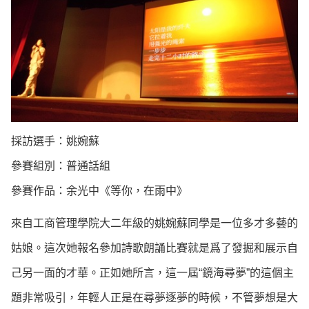
採訪選手：姚婉蘇
參賽組別：普通話組
參賽作品：余光中《等你，在雨中》
來自工商管理學院大二年級的姚婉蘇同學是一位多才多藝的
姑娘。這次她報名參加詩歌朗誦比賽就是爲了發掘和展示自
己另一面的才華。正如她所言，這一屆“鏡海尋夢”的這個主
題非常吸引，年輕人正是在尋夢逐夢的時候，不管夢想是大