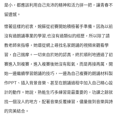
是小，都應該利用自己充沛的精神和活力拼一把，讓青春不
留遺憾。
懷著這樣的初衷，婉蘇從初賽開始積極著手準備。因為以前
沒有過朗誦專業的學習,也沒有過類似的經歷，所以除了請
教老師來指導，她還從網上尋找名家朗誦的視頻來觀看學
習，自己揣摩。一切來自於她的認真，終於順利地通過了初
賽進入到複賽，進入複賽後她沒有鬆氣，而是再接再厲，開
始一邊繼續學習朗誦的技巧，一邊為自己複賽的朗誦材料製
作PPT、插入背景音樂、甚至在朗誦過程中加入自己精心設
計的動作。她說，熟能生巧多練習是最重要的，功課之餘就
找一個沒人的地方，配著音樂反覆練習，儘量做到音樂與詩
的完美結合。