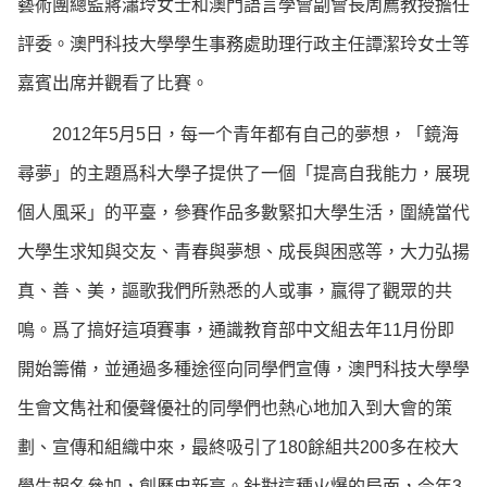
藝術團總監蔣瀟玲女士和澳門語言學會副會長周薦教授擔任
評委。澳門科技大學學生事務處助理行政主任譚潔玲女士等
嘉賓出席并觀看了比賽。
2012年5月5日，每一个青年都有自己的夢想，「鏡海
尋夢」的主題爲科大學子提供了一個「提高自我能力，展現
個人風采」的平臺，參賽作品多數緊扣大學生活，圍繞當代
大學生求知與交友、青春與夢想、成長與困惑等，大力弘揚
真、善、美，謳歌我們所熟悉的人或事，贏得了觀眾的共
鳴。爲了搞好這項賽事，通識教育部中文組去年11月份即
開始籌備，並通過多種途徑向同學們宣傳，澳門科技大學學
生會文雋社和優聲優社的同學們也熱心地加入到大會的策
劃、宣傳和組織中來，最終吸引了180餘組共200多在校大
學生報名參加，創歷史新高。針對這種火爆的局面，今年3