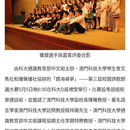
獲獎選手與嘉賓評委合影
由科大通識教育部中文組主辦，澳門科技大學學生會文
雋社和優聲優社協辦的「鏡海尋夢」——第三屆校園詩歌朗
誦大賽5月5日晚6:30在科大D座禮堂舉行。比賽設粵語組和
普通話組，並邀請了澳門科技大學副校長陳曦教授、著名語
言學家澳門科技大學訪問教授程祥徽先生、澳門科技大學通
識教育部中文組課程協調主任李開特聘教授、澳門科技大學