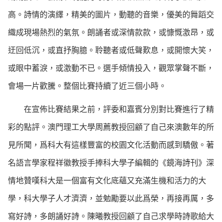
高。詩情的演繹，精美的圖片，動聽的音樂，優美的舞蹈交
織成現場熱烈的氣氛。朗誦者或深情款款，或慷慨激昂，或
迂回低沉，或直抒胸臆。聆聽者或低聲歎息，或開懷大笑，
或眼中蓄淚，或激動不已。選手傾情投入，觀眾掌聲不斷，
會場一片歡騰。整個比賽持續了近三個小時。
在宣佈比賽結果之前，評委和嘉賓分別對比賽進行了精
彩的點評。澳門理工大學周薦教授回顧了自己來澳數年的所
見所聞，爲科大有這樣豐富的校園文化活動而感到驕傲。著
名語言學家程祥徽教授手捧科大學子編輯的《鏡海詩刊》深
情地贊嘆科大是一個富有文化底蘊又充滿生機和活力的大
學，科大學子人才濟濟，並勉勵要以此爲榮，再接再厲，多
寫好詩，多朗誦好詩。陳曦教授回顧了自己求學時詩歌給大