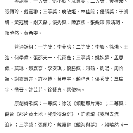
粵語組：一等獎：伍小欣、冼慧雯；二等獎：黃權溱、
張佩玲、戴嘉翀；三等獎：庾敏姬、林佳殷；優勝獎：于朗
妍、黃冠騰、謝天磊；優秀獎：陸嘉櫻、張鋭琛 陳婧玥、
賴曉然、黃希雯。
普通話組：一等獎：李夢晗；二等獎：李響、徐淺、王
浩、何學偉、張邵天一、代雨鑫；三等獎：姚婉蘇、孟思
儂、莫琳、繆嘉寧、李安琪；優勝獎：趙鶴、劉暘、周怡
穎、謝靈慧卉、許林博、莫申宇、趙梓含；優秀獎：章廣
宇、喬晉、許芸菲、徐藝真、蔡俊楠。
原創詩歌獎：一等獎：徐淺《傾聽那片海》；二等獎：
喬晉《那片黃土地，我愛得深沉》，許紫琦《我想去流
浪》；三等獎：張佩玲、戴嘉翀《鏡海與夢》，賴曉然《一