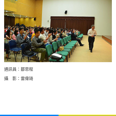
通訊員：鄒思程
攝 影：雷偉琦