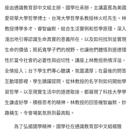
座由通識教育部中文組主辦、國學社承辦，主講嘉賓為美國
愛荷華大學哲學博士、台灣大學哲學系教授林火旺先生。林
教授博學多才、睿智幽默，結合生活實例和哲學原理，深入
淺出地引導認識生命真實的意義所在，以及如何找到並實現
生命的價值；既拓寬學子們的視野，也讓他們體悟到道德理
性於當今社會的必要性與迫切性。講座上林教授熱情洋溢，
全情投入；台下學生們專心聽講，氛圍濃厚；在最後的問答
互動環節裡，學生踴躍提問，從林教授的名字到如何開始學
習哲學，以至現實生活中的道德取捨，都展現了科技大學學
生謙虛好學、積極思考的精神，林教授的回答機智幽默、妙
趣橫生，令會場氣氛熱到最高點。
為了弘揚國學精神，國學社在通識教育部中文組楊雅