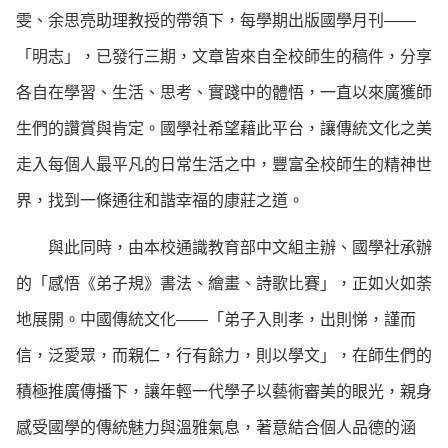
雯、余思亮助理教授的帶領下，每學期出版國學月刊——
「明志」，已發行三期，文章皆來自全校師生的稿件，分享
各自在學習、生活、思考、實踐中的體悟，一直以來廣獲師
生們的讚賞與肯定。國學社希望藉此平台，讓傳統文化之美
走入每個人最平凡的日常生活之中，豐富全校師生的精神世
界，找到一條通往和諧幸福的康莊之道。
與此同時，由本校通識教育部中文組主辦、國學社承辦
的「感悟《弟子規》書法、繪畫、詩歌比賽」，正如火如荼
地展開。中國傳統文化——「弟子入則孝，出則悌，謹而
信，泛愛眾，而親仁，行有餘力，則以學文」，在師生們的
積極推廣傳播下，讓年輕一代學子以藝術審美的眼光，親身
感受國學的傳統魅力與溫雅氣息，著意結合個人品德的涵