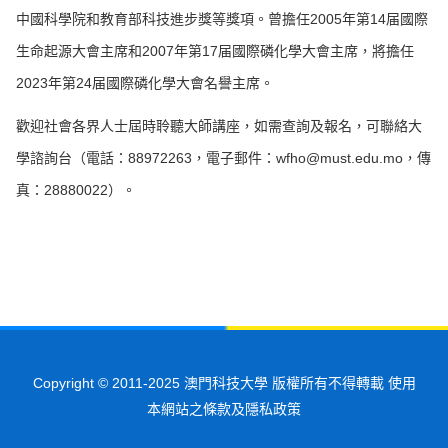
中國科學院和教育部科技進步獎等獎項。曾擔任2005年第14届國際
生命起源大會主席和2007年第17届國際磷化學大會主席，將擔任
2023年第24届國際磷化學大會名譽主席。
歡迎社會各界人士屆時聆聽大師講座，如需查詢及報名，可聯絡大
學諮詢台（電話：88972263，電子郵件：wfho@must.edu.mo，傳
真：28880022）。
Copyright © 2011-2025 澳門科技大學 版權所有不得轉載 使用
本網站之條款及隱私政策