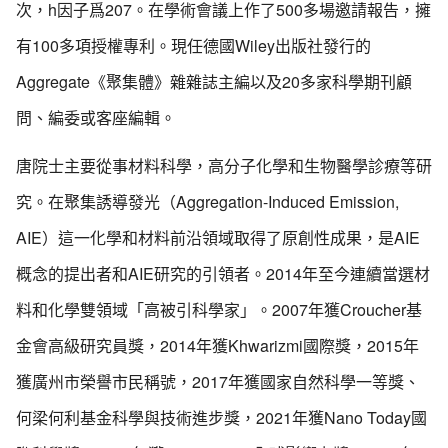
次，h因子爲207。在學術會議上作了500多場邀請報告，擁
有100多項授權專利。現任德國Wiley出版社發行的
Aggregate《聚集體》雜雜誌主編以及20多家科學期刊顧
問、編委或客座編輯。
唐院士主要從事材料科學，高分子化學和生物醫學診療等研
究。在聚集誘導發光（Aggregation-Induced Emission,
AIE）這一化學和材料前沿領域取得了原創性成果，是AIE
概念的提出者和AIE研究的引領者。2014年至今連續當選材
料和化學雙領域「高被引科學家」。2007年獲Croucher基
金會高級研究員獎，2014年獲Khwarizmi國際獎，2015年
獲廣州市榮譽市民稱號，2017年獲國家自然科學一等獎、
何梁何利基金科學與技術進步獎，2021年獲Nano Today國