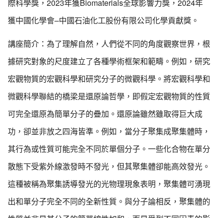
際科學獎，2023年獲Biomaterials全球影響力獎，2024年
獲中國化學會–中國石油化工股份有限公司化學貢獻獎。
講座簡介：為了理解自然，人們從不同的角度觀察世界，根
據研究對象的尺度建立了各種學術框架和範疇。例如，研究
宏觀物質的宏觀科學和研究分子的微觀科學。將宏觀科學和
微觀科學聯結的橋梁是還原論哲學，即假定宏觀物質的性質
可完全還原為簡單分子的疊加。還原論雖然雖取得巨大成
功，卻並非放之四海皆準。例如，當分子聚集成聚集體時，
其行為或性質可能完全不同於單個分子。一些化合物在單分
散態下受紫外線激發時不發光，但其聚集體卻能高效發光。
這種被稱為聚集誘導發光的光物理現象表明，聚集體可湧現
出和單分子完全不同的全新性質。與分子論相反，聚集體的