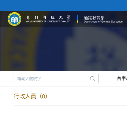
首字
行政人員（0）