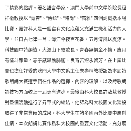
了精彩的點評。著名語言學家、澳門大學前中文學院院長程
祥徽教授以 “青春”、“傳統”、“時尚”、“高雅” 四個詞概括本場
比賽，嘉許科大是一個富有文化底蘊又充滿生機和活力的大
學，並口占七律一首：濠江今夜百花香，五月清風送夏涼。
科技園中詩韻遠，大潭山下絃歌長。青春無價金不換，歲月
有情斗難量。赤子感恩動肺腑，良宵苦短永留芳。在上屆比
賽也擔任評委的澳門大學中文系主任朱壽桐教授認為本屆詩
歌朗誦大賽選手們在作品的選擇、內容的理解，以及詩歌朗
誦技巧方面較上一屆更有進步。最後由科大校長許敖敖教授
對整個活動進行了昇華式的總結，他認為科大校園文化建設
取得了非常豐碩的成果，科大學生在諸多國內外比賽中屢創
佳績，本次朗誦比賽作爲科大校園的重要文化活動，充分展