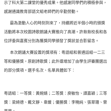
示了科大第二課堂的優秀成果。他感謝同學們的積極參與，
感謝通識教育部語文組老師們的辛勤勞動。
最為激動人心的時刻到來了，持續將近半個小時的頒獎
活動將本次校園詩歌朗誦大賽推向了高潮。許敖敖校長和各
位評委與嘉賓分別為獲獎同學頒發了獎狀並合影留念。
本次朗誦大賽設置的獎項有：粵語組和普通話組一二三
等和優勝獎，原創詩歌獎；此外還增加了由學生評審團選出
的部分獎項。選手名次、名單具體如下：
粵語組：一等獎：黃婉婧；二等獎：庾敏怡、譚嘉穎；三等
獎：梁綺德、戴文靜、韋媛；優勝獎：李曉純、張翠珊、曾