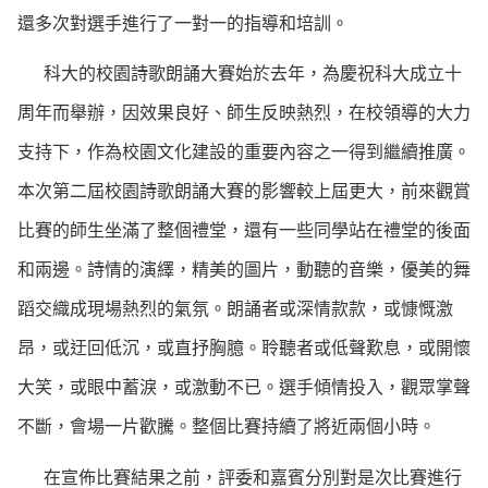
還多次對選手進行了一對一的指導和培訓。
科大的校園詩歌朗誦大賽始於去年，為慶祝科大成立十
周年而舉辦，因效果良好、師生反映熱烈，在校領導的大力
支持下，作為校園文化建設的重要內容之一得到繼續推廣。
本次第二屆校園詩歌朗誦大賽的影響較上屆更大，前來觀賞
比賽的師生坐滿了整個禮堂，還有一些同學站在禮堂的後面
和兩邊。詩情的演繹，精美的圖片，動聽的音樂，優美的舞
蹈交織成現場熱烈的氣氛。朗誦者或深情款款，或慷慨激
昂，或迂回低沉，或直抒胸臆。聆聽者或低聲歎息，或開懷
大笑，或眼中蓄淚，或激動不已。選手傾情投入，觀眾掌聲
不斷，會場一片歡騰。整個比賽持續了將近兩個小時。
在宣佈比賽結果之前，評委和嘉賓分別對是次比賽進行