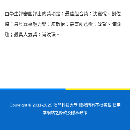
由學生評審團評出的獎項是：最佳組合獎：沈嘉悅、劉佐
煌；最具舞臺魅力獎：庾敏怡；最富創意獎：沈望、陳顯
聰；最具人氣獎：肖汶璟。
Copyright © 2011-2025 澳門科技大學 版權所有不得轉載 使用
本網站之條款及隱私政策