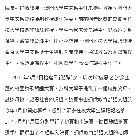
院長程祥徽教授、澳門大學中文系主任朱壽桐教授、澳門大
學中文系鄧駿捷副教授擔任評委。前來觀看比賽的嘉賓有科
技大學校長許敖敖教授、學生事務處黃嘉穎主任以及各院系
領導、通識教育部主任田小林教授、澳門科技大學特聘教授
南京大學中文系博士生導師李開教授、通識教育部尤眾課程
主任、陳妤婕課程主任和國際學院高海洋課程主任等。
2011年5月7日恰逢母親節前夕，這次以“感恩之心”為主
題的校園詩歌朗誦大賽，為科大學子提供了一個感謝父母、
感謝母校、感恩社會的契機。該賽事由通識教育部語文組於
今年1月份開始籌備，吸引了眾多在校大學生踴躍報名參
加。3月和4月已分別舉行了初賽和半決賽，從百餘組參賽
選手中篩選出了25組進入決賽。通識教育部語文組的老師