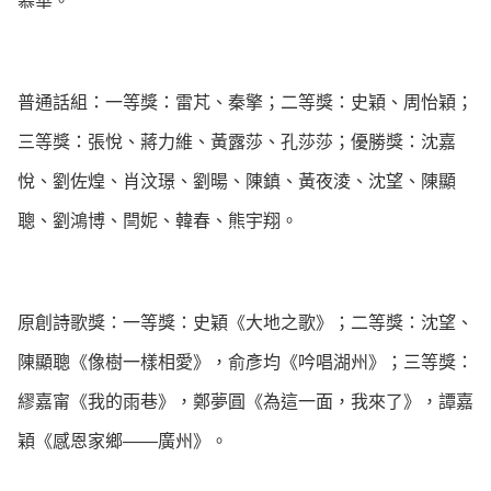
慕華。
普通話組：一等獎：雷芃、秦擎；二等獎：史穎、周怡穎；
三等獎：張悅、蔣力維、黃露莎、孔莎莎；優勝獎：沈嘉
悅、劉佐煌、肖汶璟、劉暘、陳鎮、黃夜淩、沈望、陳顯
聰、劉鴻博、閆妮、韓春、熊宇翔。
原創詩歌獎：一等獎：史穎《大地之歌》；二等獎：沈望、
陳顯聰《像樹一樣相愛》，俞彥均《吟唱湖州》；三等獎：
繆嘉甯《我的雨巷》，鄭夢圓《為這一面，我來了》，譚嘉
穎《感恩家鄉——廣州》。