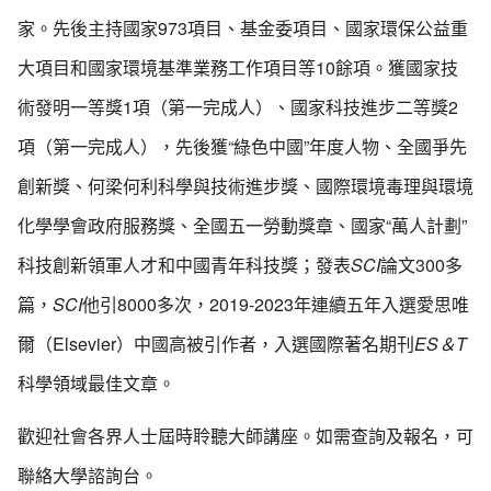
家。先後主持國家973項目、基金委項目、國家環保公益重
大項目和國家環境基準業務工作項目等10餘項。獲國家技
術發明一等獎1項（第一完成人）、國家科技進步二等獎2
項（第一完成人），先後獲“綠色中國”年度人物、全國爭先
創新獎、何梁何利科學與技術進步獎、國際環境毒理與環境
化學學會政府服務獎、全國五一勞動獎章、國家“萬人計劃”
科技創新領軍人才和中國青年科技獎；發表
SCI
論文300多
篇，
SCI
他引8000多次，2019-2023年連續五年入選愛思唯
爾（Elsevier）中國高被引作者，入選國際著名期刊
ES＆T
科學領域最佳文章。
歡迎社會各界人士屆時聆聽大師講座。如需查詢及報名，可
聯絡大學諮詢台。